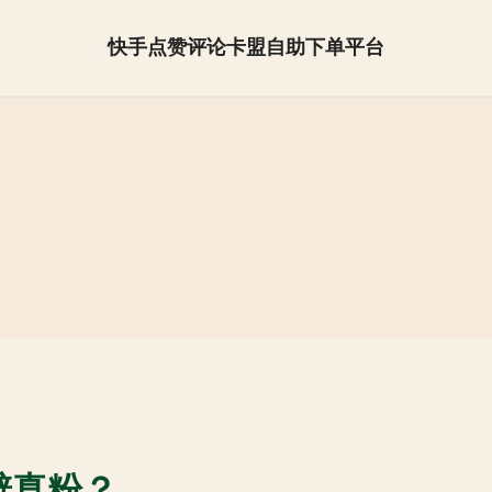
快手点赞评论卡盟自助下单平台
抖音怎么快速涨粉【全网最低】
辨真粉？