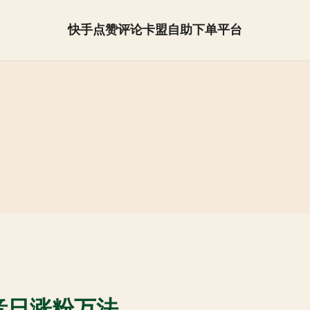
快手点赞评论卡盟自助下单平台
抖音怎么快速涨粉【全网最低】
音日涨粉万法