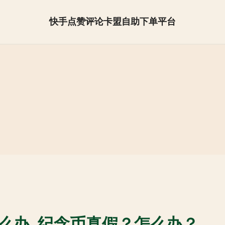
快手点赞评论卡盟自助下单平台
抖音怎么快速涨粉【全网最低】
么办_纪念币真假？怎么办？